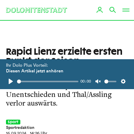
Rapid Lienz erzielte ersten
Punkt der Saison
Ihr Dolo Plus Vorteil:
Diesen Artikel jetzt anhören
Matrei setzte seinen Siegeszug fort.
00:00
Nußdorf-Debant spielte
Play
Unmute
Setti
Unentschieden und Thal/Assling
verlor auswärts.
Sport
Sportredaktion
16.09.2024
, 14:26 Uhr