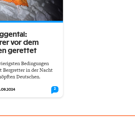
ggental:
rer vor dem
ren gerettet
wierigsten Bedingungen
t Bergretter in der Nacht
höpften Deutschen.
2
2.09.2024