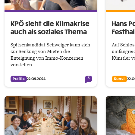
KPÖ sieht die Klimakrise
Hans Po
auch als soziales Thema
Festhal
Spitzenkandidat Schweiger kann sich
Auf Schlos
zur Senkung von Mieten die
umfangrei
Enteignung von Immo-Konzernen
Künstler vo
vorstellen.
5
Politik
22.09.2024
Kunst
22.0