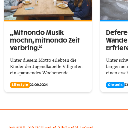
„Mitnondo Musik
Defere
mochn, mitnondo Zeit
Wande
verbring.“
Erfrie
Unter diesem Motto erlebten die
Unter sch
Kinder der Jugendkapelle Villgraten
bargen ach
ein spannendes Wochenende.
einen ersc
Lifestyle
22.09.2024
Chronik
2