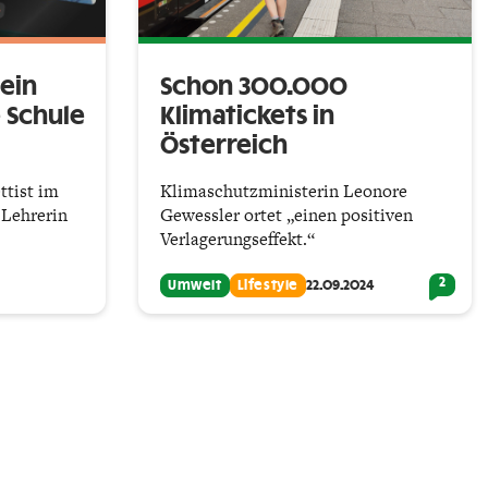
 ein
Schon 300.000
 Schule
Klimatickets in
Österreich
ttist im
Klimaschutzministerin Leonore
 Lehrerin
Gewessler ortet „einen positiven
Verlagerungseffekt.“
2
Umwelt
Lifestyle
22.09.2024