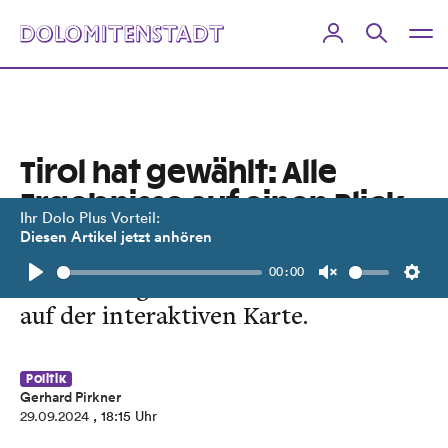
Tirol hat gewählt: Alle
Ergebnisse auf einen Blick
Ihr Dolo Plus Vorteil:
Diesen Artikel jetzt anhören
Viele Gemeinden im Bundesland sind
00:00
bereits ausgezählt. Hier ein Überblick
Play
Unmute
Setti
auf der interaktiven Karte.
Politik
Gerhard Pirkner
29.09.2024
, 18:15 Uhr