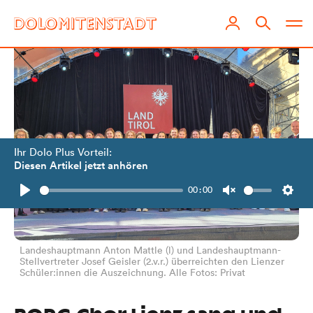
Ihr Dolo Plus Vorteil:
Diesen Artikel jetzt anhören
00:00
Play
Unmute
Setti
Landeshauptmann Anton Mattle (l) und Landeshauptmann-
Stellvertreter Josef Geisler (2.v.r.) überreichten den Lienzer
Schüler:innen die Auszeichnung. Alle Fotos: Privat