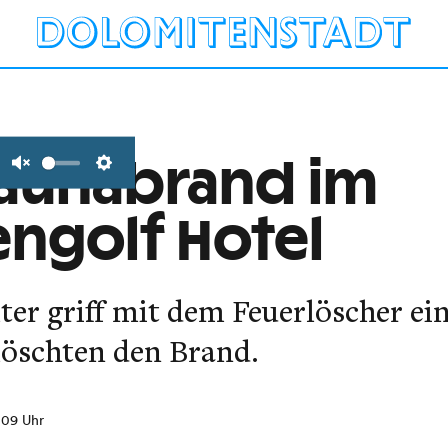
Saunabrand im
Unmute
Settings
ngolf Hotel
ter griff mit dem Feuerlöscher ei
löschten den Brand.
2:09 Uhr