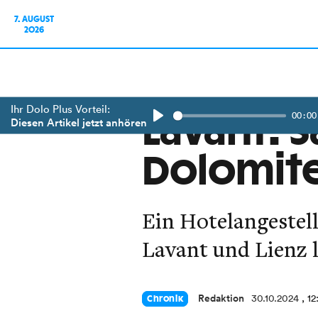
7. AUGUST
2026
Ihr Dolo Plus Vorteil:
00:00
Lavant: 
Diesen Artikel jetzt anhören
Play
Dolomite
Ein Hotelangestell
Lavant und Lienz 
Redaktion
30.10.2024
, 1
Chronik