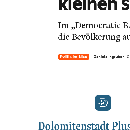
kleinen 
Im „Democratic Bac
die Bevölkerung au
Daniela Ingruber
0
Politik im Blick
Dolomitenstadt Plus