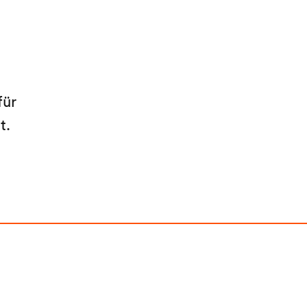
für
at.