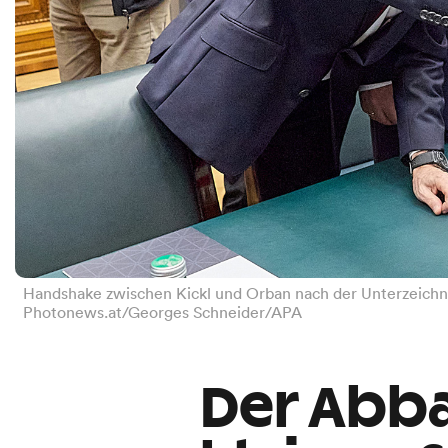
Handshake zwischen Kickl und Orban nach der Unterzeichn
Photonews.at/Georges Schneider/APA
Der Abba