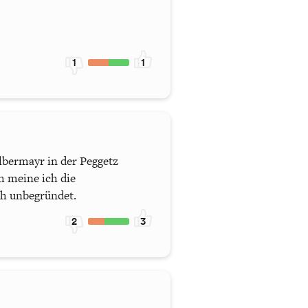
1
1
elbermayr in der Peggetz
h meine ich die
ich unbegründet.
2
3