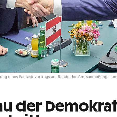
ung eines Fantasievertrags am Rande der Amtsanmaßung – unt
u der Demokrati