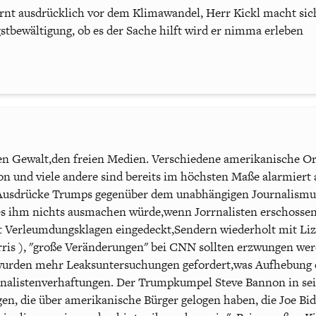
nt ausdrücklich vor dem Klimawandel, Herr Kickl macht sich 
stbewältigung, ob es der Sache hilft wird er nimma erleben
en Gewalt,den freien Medien. Verschiedene amerikanische Or
n und viele andere sind bereits im höchsten Maße alarmiert 
Ausdrücke Trumps gegenüber dem unabhängigen Journalismus.
s es ihm nichts ausmachen würde,wenn Jorrnalisten erschosse
t Verleumdungsklagen eingedeckt,Sendern wiederholt mit Li
rris ), "große Veränderungen" bei CNN sollten erzwungen we
 wurden mehr Leaksuntersuchungen gefordert,was Aufhebung
nalistenverhaftungen. Der Trumpkumpel Steve Bannon in se
gen, die über amerikanische Bürger gelogen haben, die Joe Bi