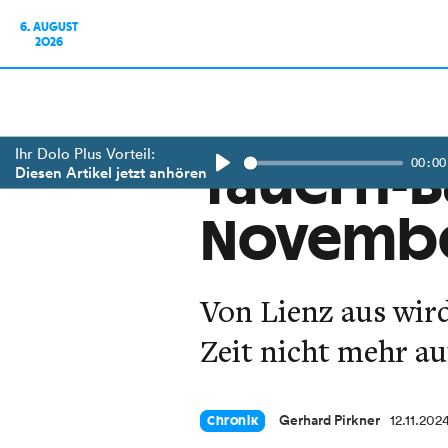
6. AUGUST
2026
Ihr Dolo Plus Vorteil:
00:00
Tauern-B
Diesen Artikel jetzt anhören
Play
Novembe
Von Lienz aus wir
Zeit nicht mehr au
Gerhard Pirkner
12.11.202
Chronik