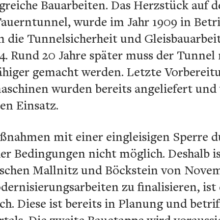
reiche Bauarbeiten. Das Herzstück auf d
 Tauerntunnel, wurde im Jahr 1909 in Bet
em die Tunnelsicherheit und Gleisbauarbe
04. Rund 20 Jahre später muss der Tunnel
ähiger gemacht werden. Letzte Vorbereitu
schinen wurden bereits angeliefert und
en Einsatz.
nahmen mit einer eingleisigen Sperre d
r Bedingungen nicht möglich. Deshalb is
schen Mallnitz und Böckstein von Novemb
rnisierungsarbeiten zu finalisieren, ist
h. Diese ist bereits in Planung und betr
tals. Die zweite Bauetappe wird voraussi