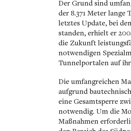
Der Grund sind umfang
der 8.371 Meter lange
letztes Update, bei d
standen, erhielt er 20
die Zukunft leistungsf
notwendigen Spezialma
Tunnelportalen auf ihr
Die umfangreichen Maß
aufgrund bautechnische
eine Gesamtsperre zwi
notwendig. Um die Mode
Maßnahmen erforderlic
den Bereich des Südpor