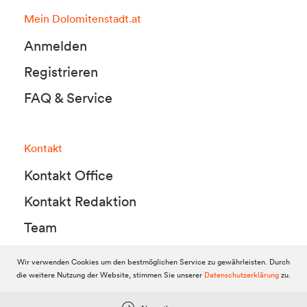
Mein Dolomitenstadt.at
Anmelden
Registrieren
FAQ & Service
Kontakt
Kontakt Office
Kontakt Redaktion
Team
Wir verwenden Cookies um den bestmöglichen Service zu gewährleisten. Durch
die weitere Nutzung der Website, stimmen Sie unserer
Datenschutzerklärung
zu.
© 2010-2026 Dolomitenstadt.at
Dolomitenstadt Media KG, Dolomitenstraße 1 / 7. Stock, 9900 Lienz,
Tel.:
04852 700500