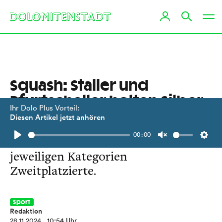
Squash: Staller und
Pfurtscheller holten Silber
Ihr Dolo Plus Vorteil:
Diesen Artikel jetzt anhören
Beim Masters-Turnier in Graz waren
00:00
die beiden Osttiroler in ihren
Play
Unmute
Setti
jeweiligen Kategorien
Zweitplatzierte.
Sport
Redaktion
28.11.2024
, 10:54 Uhr