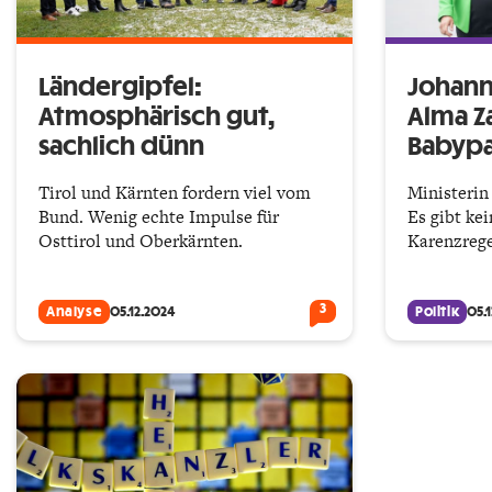
Ländergipfel:
Johann
Atmosphärisch gut,
Alma Z
sachlich dünn
Babyp
Tirol und Kärnten fordern viel vom
Ministerin 
Bund. Wenig echte Impulse für
Es gibt ke
Osttirol und Oberkärnten.
Karenzrege
3
Analyse
05.12.2024
Politik
05.