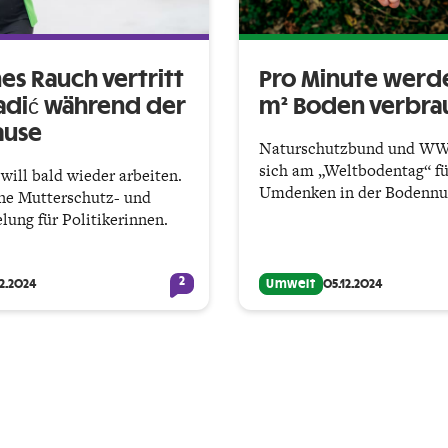
es Rauch vertritt
Pro Minute werd
adić während der
m² Boden verbra
ause
Naturschutzbund und WW
sich am „Weltbodentag“ fü
will bald wieder arbeiten.
Umdenken in der Bodennut
ine Mutterschutz- und
lung für Politikerinnen.
2
12.2024
Umwelt
05.12.2024