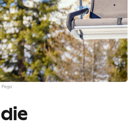
t Pego
 die