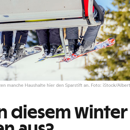
tzen manche Haushalte hier den Sparstift an. Foto: iStock/Alber
in diesem Winter
n aus?