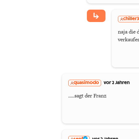
chiller
naja die 
verkaufen
quasimodo
vor 2 Jahren
.....sagt der Franz