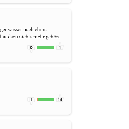
egger wasser nach china
 hat dazu nichts mehr gehört
0
1
1
14