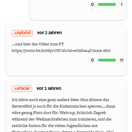
0
1
Hybrid
vor 2 Jahren
....und hier das Video zum FT
https://youtu.be/zoMpcOIUsl0?si=eJmbsa4UmAA-s8ol
0
11
ehklar
vor 2 Jahren
Ich hätte noch eine ganz andere Idee: Man könnte das
Zettersfeld ja auch für die Einheimischen sperren.....dann
wäre genug Platz dort für: Weltcup, Schiclub Zagreb
während der Weihnachtsferien zum trainieren, und die
restliche Saison für die vielen Jugendlichen aus