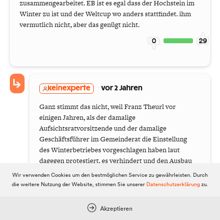
zusammengearbeitet. EB ist es egal dass der Hochstein im
Winter zu ist und der Weltcup wo anders stattfindet. ihm
vermutlich nicht, aber das genügt nicht.
0
29
keinexperte
vor 2 Jahren
Ganz stimmt das nicht, weil Franz Theurl vor
einigen Jahren, als der damalige
Aufsichtsratvorsitzende und der damalige
Geschäftsführer im Gemeinderat die Einstellung
des Winterbetriebes vorgeschlagen haben laut
dagegen protestiert, es verhindert und den Ausbau
des Hochstein versprochen hat, was leider nicht
Wir verwenden Cookies um den bestmöglichen Service zu gewährleisten. Durch
passiert ist. Nach mehreren hunderttausend Euro
die weitere Nutzung der Website, stimmen Sie unserer
Datenschutzerklärung
zu.
Verlust war die Schliessung wirtschaftlich sicher
notwendig. Besser zu spät als nie. Wenn die Zahlen
Akzeptieren
stimmen, und der Winter am Hochstein der LBB