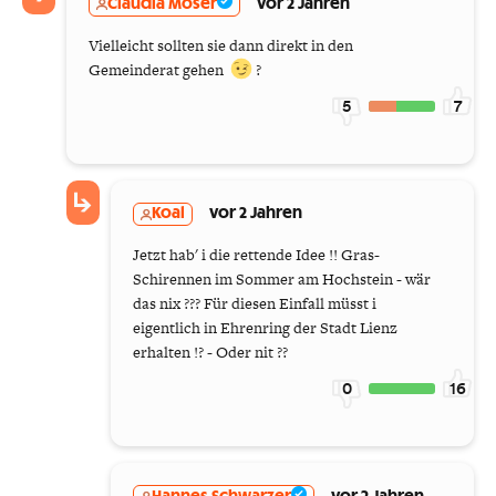
Claudia Moser
vor 2 Jahren
Vielleicht sollten sie dann direkt in den
Gemeinderat gehen
?
5
7
Koal
vor 2 Jahren
Jetzt hab' i die rettende Idee !! Gras-
Schirennen im Sommer am Hochstein - wär
das nix ??? Für diesen Einfall müsst i
eigentlich in Ehrenring der Stadt Lienz
erhalten !? - Oder nit ??
0
16