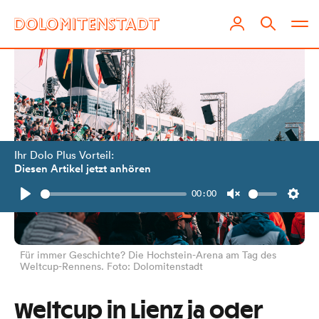
Ihr Dolo Plus Vorteil:
Diesen Artikel jetzt anhören
00:00
Play
Unmute
Setti
Für immer Geschichte? Die Hochstein-Arena am Tag des
Weltcup-Rennens. Foto: Dolomitenstadt
Weltcup in Lienz ja oder