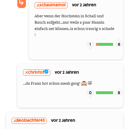
schaumamol
vor 2 Jahren
Aber wenn der Hochstein in Schall und
Rauch aufgeht...nur weils a paar Hansln
einfach net können..is schon traurig u schade
!
1
6
Christof
vor 2 Jahren
...da Franz hot schun meah gsog!
🤣
0
8
Beobachter45
vor 2 Jahren