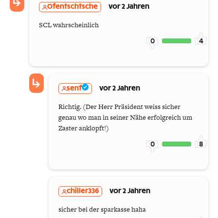
Ofentschtsche
vor 2 Jahren
SCL wahrscheinlich
0
4
senf
vor 2 Jahren
Richtig. (Der Herr Präsident weiss sicher
genau wo man in seiner Nähe erfolgreich um
Zaster anklopft!)
0
8
chiller336
vor 2 Jahren
sicher bei der sparkasse haha