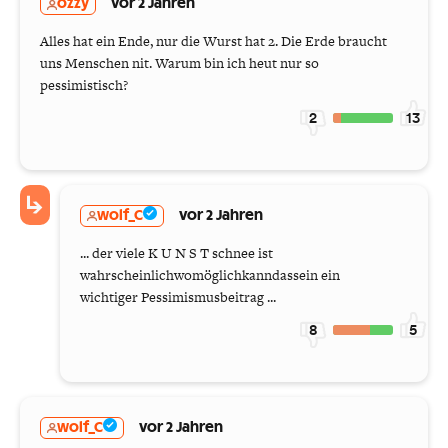
ozzy
vor 2 Jahren
Alles hat ein Ende, nur die Wurst hat 2. Die Erde braucht
uns Menschen nit. Warum bin ich heut nur so
pessimistisch?
2
13
wolf_C
vor 2 Jahren
... der viele K U N S T schnee ist
wahrscheinlichwomöglichkanndassein ein
wichtiger Pessimismusbeitrag ...
8
5
wolf_C
vor 2 Jahren