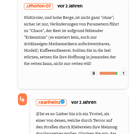
Photon 07
vor 2 Jahren
Südtiroler, und hohe Berge, ist nicht ganz "ohne";
sicher ist nur, Veränderungen von Parametern führt
zu "Chaos", der Rest ist aufgrund fehlender
"Erkenntnis" (es existiert kein, auch nur
dritklassigen Mathematikern aufschwatzbares,
Modell) Kaffeesudleserei. Sollten Sie in die Isel
stürzen, setzen Sie ihre Hoffnung in jemanden der
Sie retten kann, nicht nur retten will!
9
1
karlheinz
vor 2 Jahren
@Ist es so: Lieber bin ich ein Trottel, als
einer von denen, welche durch Terror auf
den Straßen durch Klebereien ihre Meinung
durchzusetzen wollen. Glauben Sie mir, das