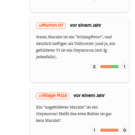
Photon 07
vor einem Jahr
Irene; Marxist ist ein "Schimpfwort", und
deutlich heftiger als Volltrottel (und ja, ein
gebildeter Vt ist ein Oxymoron; laut Ig
jedenfalls).
2
1
Village Pizza
vor einem Jahr
Ein "ungebildeter Marxist" ist ein
Oxymoron? Heißt das etwa Babler ist gar
kein Marxist?
1
0