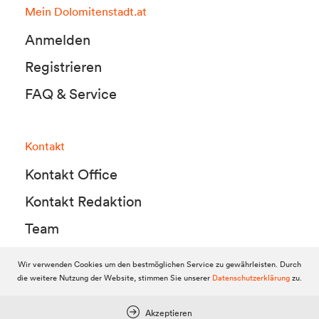
Mein Dolomitenstadt.at
Anmelden
Registrieren
FAQ & Service
Kontakt
Kontakt Office
Kontakt Redaktion
Team
Wir verwenden Cookies um den bestmöglichen Service zu gewährleisten. Durch
die weitere Nutzung der Website, stimmen Sie unserer
Datenschutzerklärung
zu.
© 2010-2026 Dolomitenstadt.at
Dolomitenstadt Media KG, Dolomitenstraße 1 / 7. Stock, 9900 Lienz,
Tel.:
04852 700500
Akzeptieren