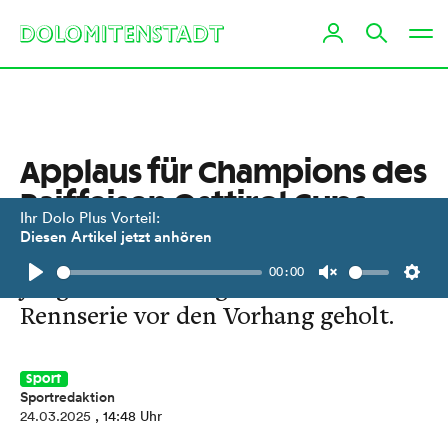
Applaus für Champions des
Raiffeisen Osttirol Cups
Ihr Dolo Plus Vorteil:
Diesen Artikel jetzt anhören
In Kals am Großglockner wurden die
00:00
jungen Gesamtsiegerinnen der
Play
Unmute
Setti
Rennserie vor den Vorhang geholt.
Sport
Sportredaktion
24.03.2025
, 14:48 Uhr