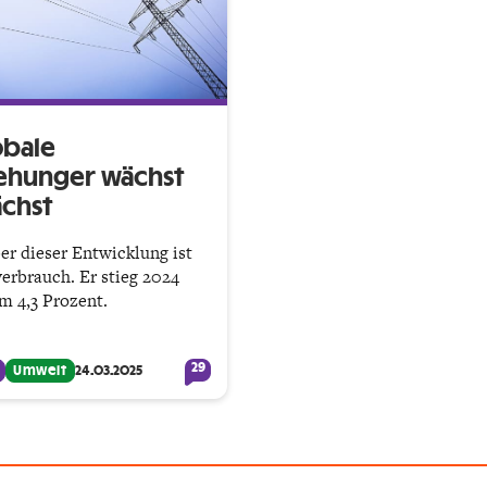
obale
ehunger wächst
chst
er dieser Entwicklung ist
erbrauch. Er stieg 2024
m 4,3 Prozent.
29
Umwelt
24.03.2025