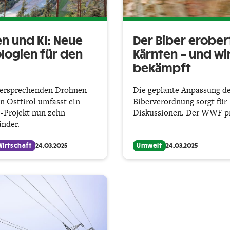
n und KI: Neue
Der Biber erober
logien für den
Kärnten – und wi
bekämpft
versprechenden Drohnen­
Die geplante Anpassung d
in Osttirol umfasst ein
Biberverordnung sorgt für
Projekt nun zehn
Diskussionen. Der WWF pr
änder.
Wirtschaft
24.03.2025
Umwelt
24.03.2025