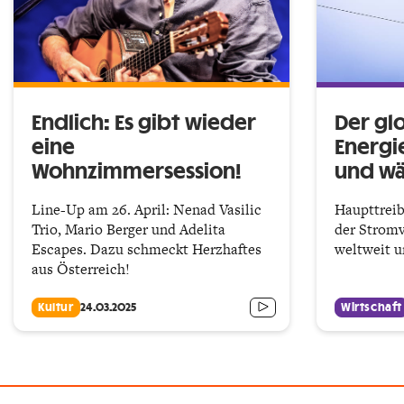
Endlich: Es gibt wieder
Der gl
eine
Energi
Wohnzimmersession!
und wä
Line-Up am 26. April: Nenad Vasilic
Haupttreib
Trio, Mario Berger und Adelita
der Stromv
Escapes. Dazu schmeckt Herzhaftes
weltweit u
aus Österreich!
Kultur
24.03.2025
Wirtschaft