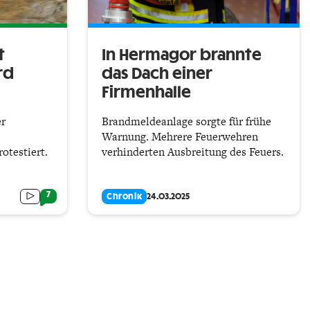
t
In Hermagor brannte
rd
das Dach einer
Firmenhalle
er
Brandmeldeanlage sorgte für frühe
Warnung. Mehrere Feuerwehren
otestiert.
verhinderten Ausbreitung des Feuers.
7
Chronik
24.03.2025