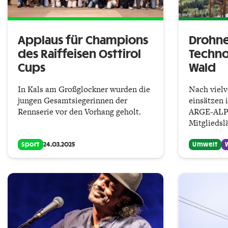
Applaus für Champions
Drohne
des Raiffeisen Osttirol
Techno
Cups
Wald
In Kals am Großglockner wurden die
Nach viel
jungen Gesamtsiegerinnen der
einsätzen 
Rennserie vor den Vorhang geholt.
ARGE-ALP-
Mitgliedsl
Sport
24.03.2025
Umwelt