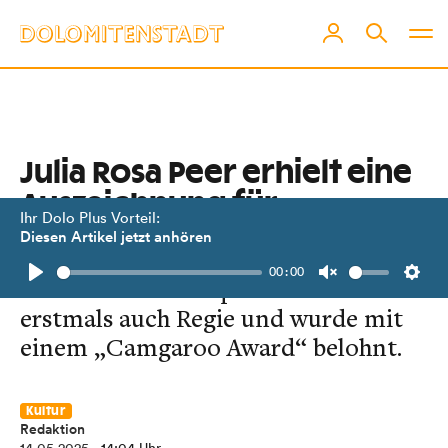
Julia Rosa Peer erhielt eine
Auszeichnung für
Ihr Dolo Plus Vorteil:
„Bluatstilln“
Diesen Artikel jetzt anhören
00:00
Die Tiroler Schauspielerin führte
Play
Unmute
Setti
erstmals auch Regie und wurde mit
einem „Camgaroo Award“ belohnt.
Kultur
Redaktion