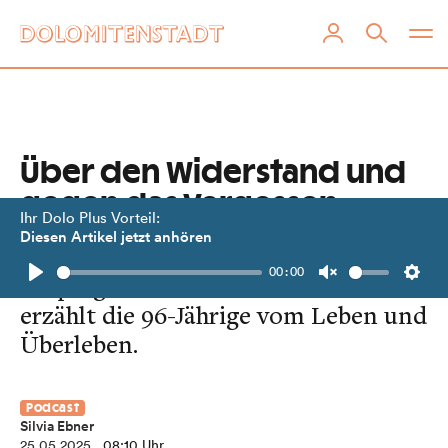
Über den Widerstand und
gegen das Vergessen
Ihr Dolo Plus Vorteil:
Diesen Artikel jetzt anhören
Die Nazis ermordeten Helga
00:00
Empergers Mutter. Wach und weise
Play
Unmute
Setti
erzählt die 96-Jährige vom Leben und
Überleben.
Podcast
Silvia Ebner
25.05.2025
, 08:10 Uhr