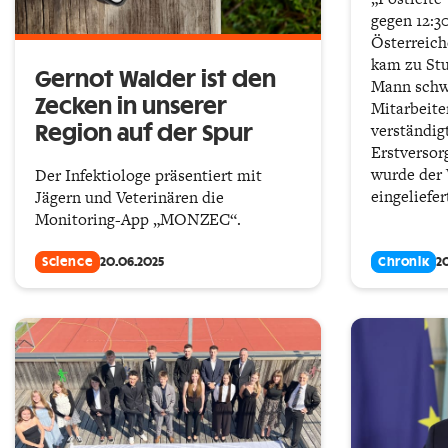
gegen 12:30
Österreich
kam zu Stu
Gernot Walder ist den
Mann schw
Zecken in unserer
Mitarbeite
verständig
Region auf der Spur
Erstversor
wurde der 
Der Infektiologe präsentiert mit
eingeliefer
Jägern und Veterinären die
Monitoring-App „MONZEC“.
Science
20.06.2025
Chronik
2