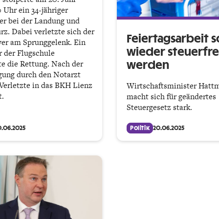
 Uhr ein 34-jähriger
er bei der Landung und
rz. Dabei verletzte sich der
Feiertagsarbeit so
er am Sprunggelenk. Ein
wieder steuerfre
r der Flugschule
te die Rettung. Nach der
werden
gung durch den Notarzt
Verletzte in das BKH Lienz
Wirtschaftsminister Hatt
t.
macht sich für geändertes
Steuergesetz stark.
0.06.2025
Politik
20.06.2025