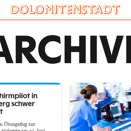
ARCHIV
hirmpilot in
erg schwer
t
m Übungsflug zur
“ stolperte am 20. Juni