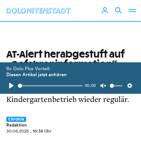
AT-Alert herabgestuft auf
„Gefahreninformation“
Ihr Dolo Plus Vorteil:
Diesen Artikel jetzt anhören
Außerdem: Kein Anlass zur Sorge bei
00:00
Trinkwasser. Schul- und
Play
Unmute
Setti
Kindergarten­betrieb wieder regulär.
Chronik
Redaktion
30.06.2025
, 16:38 Uhr