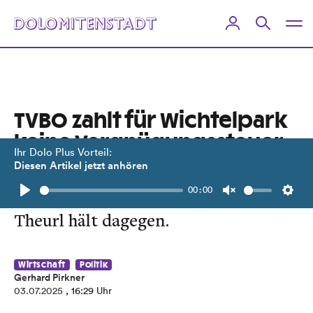
TVBO zahlt für Wichtelpark
keine Vergnügungssteuer
Ihr Dolo Plus Vorteil:
Diesen Artikel jetzt anhören
Gemeinderat Erwin Ganner sieht das
00:00
kritisch. TVBO-Obmann Franz
Play
Unmute
Setti
Theurl hält dagegen.
Wirtschaft
Politik
Gerhard Pirkner
03.07.2025
, 16:29 Uhr