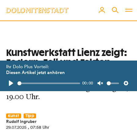
Kunstwerkstatt Lienz zeigt:
Federn, Fell und Fakten
Ihr Dolo Plus Vorteil:
Diesen Artikel jetzt anhören
Tierisches von Sarah Blaßnig und
00:00
Beatrix Indrist. Vernissage: 1. August,
Play
Unmute
Setti
19.00 Uhr.
Kunst
Tipp
Rudolf Ingruber
29.07.2025
, 07:58 Uhr