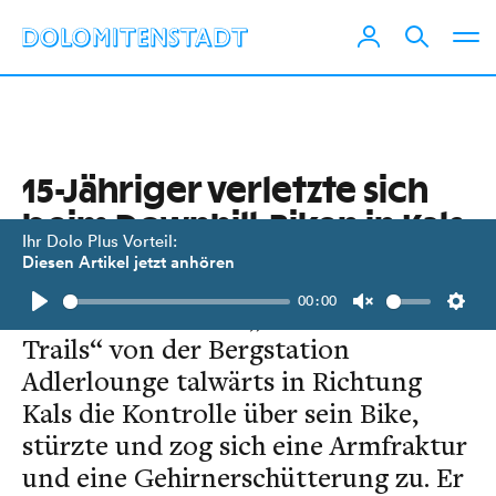
15-Jähriger verletzte sich
beim Downhill-Biken in Kals
Ihr Dolo Plus Vorteil:
Diesen Artikel jetzt anhören
Am 10. August verlor ein 15-Jähriger
00:00
beim Befahren des „Gornerwald-
Play
Unmute
Setti
Trails“ von der Bergstation
Adlerlounge talwärts in Richtung
Kals die Kontrolle über sein Bike,
stürzte und zog sich eine Armfraktur
und eine Gehirnerschütterung zu. Er