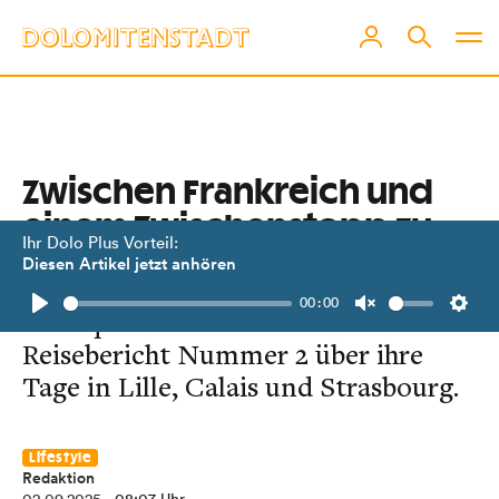
Zwischen Frankreich und
einem Zwischenstopp zu
Ihr Dolo Plus Vorteil:
Hause
Diesen Artikel jetzt anhören
00:00
Monique und Nina melden sich mit
Play
Unmute
Setti
Reisebericht Nummer 2 über ihre
Tage in Lille, Calais und Strasbourg.
Lifestyle
Redaktion