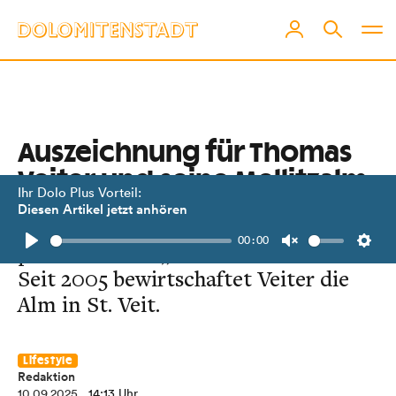
Auszeichnung für Thomas
Veiter und seine Mellitzalm
Ihr Dolo Plus Vorteil:
Diesen Artikel jetzt anhören
Der Nationalpark Hohe Tauern
00:00
prämierte den „Almhirte des Jahres“.
Play
Unmute
Setti
Seit 2005 bewirtschaftet Veiter die
Alm in St. Veit.
Lifestyle
Redaktion
10.09.2025
, 14:13 Uhr