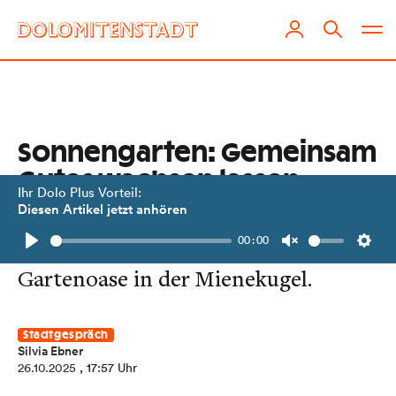
Sonnengarten: Gemeinsam
Gutes wachsen lassen
Ihr Dolo Plus Vorteil:
Diesen Artikel jetzt anhören
Ein Stadtteil-Gespräch mit der
00:00
bunten Nutzerschar einer kleinen
Play
Unmute
Setti
Gartenoase in der Mienekugel.
Stadtgespräch
Silvia Ebner
26.10.2025
, 17:57 Uhr