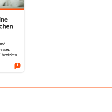
ine
schen
und
esser.
lbezirken.
5