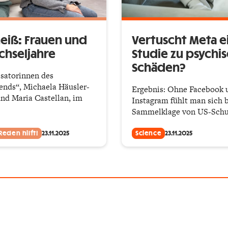
eiß: Frauen und
Vertuscht Meta e
chseljahre
Studie zu psychi
Schäden?
satorinnen des
nds“, Michaela Häusler-
Ergebnis: Ohne Facebook 
nd Maria Castellan, im
Instagram fühlt man sich b
Sammelklage von US-Schu
Reden hilft!
23.11.2025
Science
23.11.2025