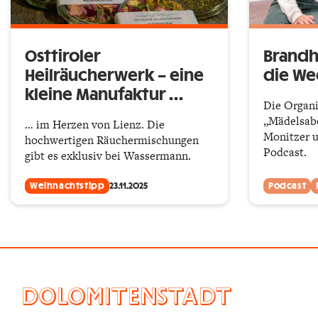
Osttiroler
Brandh
Heilräucherwerk – eine
die We
kleine Manufaktur …
Die Organi
„Mädelsabe
… im Herzen von Lienz. Die
Monitzer u
hochwertigen Räuchermischungen
Podcast.
gibt es exklusiv bei Wassermann.
Weihnachtstipp
23.11.2025
Podcast
DOLOMITENSTADT