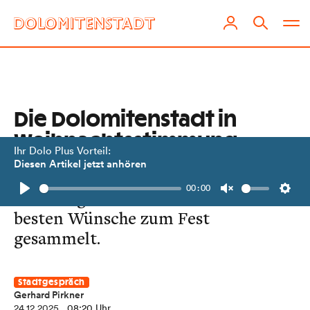
Die Dolomitenstadt in
Weihnachtsstimmung
Ihr Dolo Plus Vorteil:
Diesen Artikel jetzt anhören
Wir waren mit der Kamera in Lienz
00:00
unterwegs und haben für euch die
Play
Unmute
Setti
besten Wünsche zum Fest
gesammelt.
Stadtgespräch
Gerhard Pirkner
24.12.2025
, 08:20 Uhr