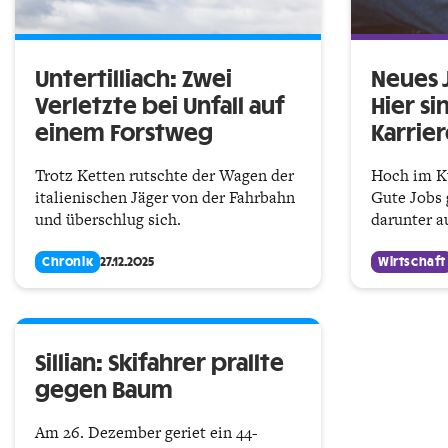
Untertilliach: Zwei
Neues 
Verletzte bei Unfall auf
Hier si
einem Forstweg
Karrie
Trotz Ketten rutschte der Wagen der
Hoch im Ku
italienischen Jäger von der Fahrbahn
Gute Jobs 
und überschlug sich.
darunter a
Chronik
27.12.2025
Wirtschaft
Sillian: Skifahrer prallte
gegen Baum
Am 26. Dezember geriet ein 44-