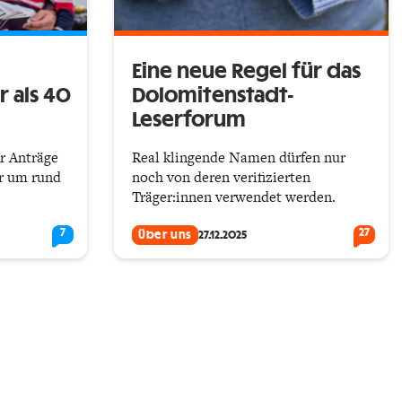
Eine neue Regel für das
r als 40
Dolomitenstadt-
Leserforum
r Anträge
Real klingende Namen dürfen nur
r um rund
noch von deren verifizierten
Träger:innen verwendet werden.
7
27
Über uns
27.12.2025