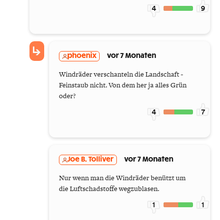
4
9
phoenix
vor 7 Monaten
Windräder verschanteln die Landschaft -
Feinstaub nicht. Von dem her ja alles Grün
oder?
4
7
Joe B. Tolliver
vor 7 Monaten
Nur wenn man die Windräder benützt um
die Luftschadstoffe wegzublasen.
1
1