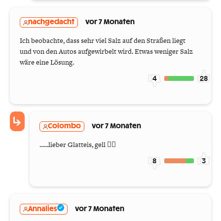
nachgedacht
vor 7 Monaten
Ich beobachte, dass sehr viel Salz auf den Straßen liegt
und von den Autos aufgewirbelt wird. Etwas weniger Salz
wäre eine Lösung.
4
28
Colombo
vor 7 Monaten
......lieber Glatteis, gell 🤦‍♂️
8
3
Annalies
vor 7 Monaten