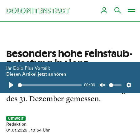
Besonders hohe Feinstaub-
Belastung in Lienz
Ihr Dolo Plus Vorteil:
Diesen Artikel jetzt anhören
Spitzenwerte wurden aber nicht in
00:00
der Nacht sondern am Nachmittag
Play
Unmute
Setti
des 31. Dezember gemessen.
Umwelt
Redaktion
01.01.2026
, 10:34 Uhr