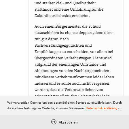
und starker Ziel- und Quellverkehr
stattfindet und eine Umfahrung für die
Zukunft aussichtslos erscheint.
Auch einen Bürgermeister die Schuld
zuzuschieben ist ebenso deppert, denn diese
tun gut daran, nach
Sachverständigengutachten und
Empfehlungen zu entscheiden, vor allem bei
übergeordneten Verkehrswegen. Lienz wird
aufgrund der ehemaligen Umstände und
Ablehnungen von den Nachbargemeinden
mit diesem Verkehrsaufkommen leider leben
müssen und es sollte auch nicht vergessen
werden, dass die Verantwortlichen von
seinerzeit vor allem den Reiseverkehr ja in
der Innenstadt haben wollten - vermutlich
Wir verwenden Cookies um den bestmöglichen Service zu gewährleisten. Durch
des geschäftemachens Willen. Dass die
die weitere Nutzung der Website, stimmen Sie unserer
Datenschutzerklärung
zu.
Menschen dieser Stadt nach der
Jahrhundertwende nicht mehr ohne Auto
Akzeptieren
können, hat man ja nicht absehen können,