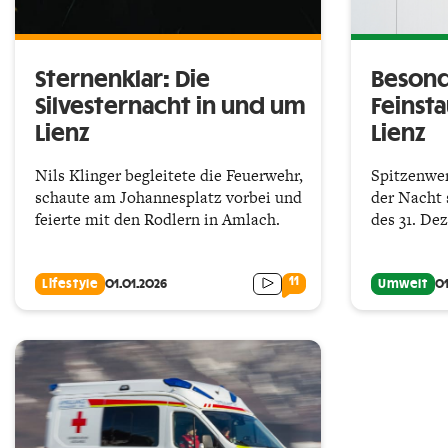
Sternenklar: Die
Besond
Silvesternacht in und um
Feinst
Lienz
Lienz
Nils Klinger begleitete die Feuerwehr,
Spitzenwer
schaute am Johannesplatz vorbei und
der Nacht
feierte mit den Rodlern in Amlach.
des 31. De
11
Lifestyle
01.01.2026
Umwelt
01