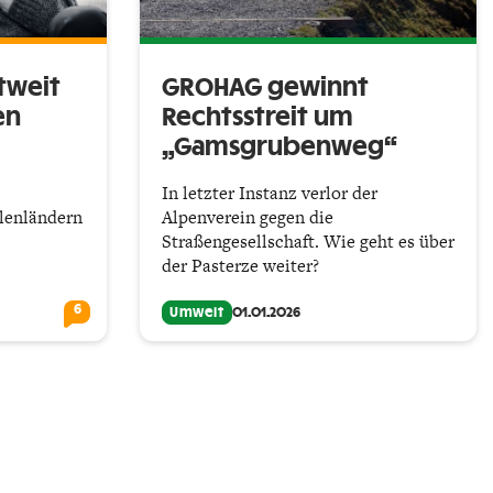
tweit
GROHAG gewinnt
en
Rechtsstreit um
„Gamsgrubenweg“
In letzter Instanz verlor der
lenländern
Alpenverein gegen die
Straßengesellschaft. Wie geht es über
der Pasterze weiter?
6
Umwelt
01.01.2026