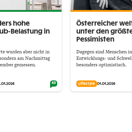
ers hohe
Österreicher wel
aub-Belastung in
unter den größt
Pessimisten
te wurden aber nicht in
Dagegen sind Menschen in
 sondern am Nachmittag
Entwicklungs- und Schwel
zember gemessen.
besonders optimistisch.
45
.01.2026
Lifestyle
01.01.2026