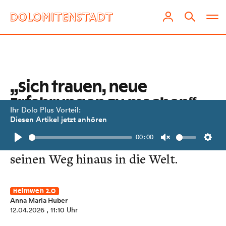
„Sich trauen, neue
Erfahrungen zu machen“
Ihr Dolo Plus Vorteil:
Diesen Artikel jetzt anhören
Jakob Müller ist Hydrogeologe und
00:00
schildert im Heimweh-Interview
Play
Unmute
Setti
seinen Weg hinaus in die Welt.
Heimweh 2.0
Anna Maria Huber
12.04.2026
, 11:10 Uhr