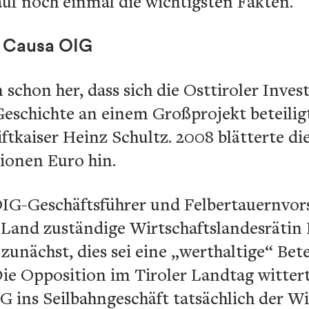
uf noch einmal die wichtigsten Fakten.
r Causa OIG
n schon her, dass sich die Osttiroler Inve
Geschichte an einem Großprojekt beteilig
ftkaiser Heinz Schultz. 2008 blätterte di
lionen Euro hin.
IG-Geschäftsführer und Felbertauernvors
 Land zuständige Wirtschaftslandesrätin P
zunächst, dies sei eine „werthaltige“ Bete
Die Opposition im Tiroler Landtag wittert
G ins Seilbahngeschäft tatsächlich der W