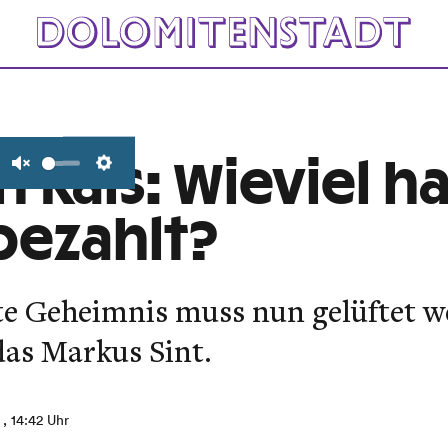
Kals: Wieviel ha
Unmute
Settings
bezahlt?
te Geheimnis muss nun gelüftet w
das Markus Sint.
, 14:42 Uhr