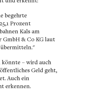
nt und erkennt:
ie begehrte
25,1 Prozent
gbahnen Kals am
r GmbH & Co KG laut
 übermitteln."
n könnte – wird auch
ffentliches Geld geht,
et. Auch ein
ht erkennen.