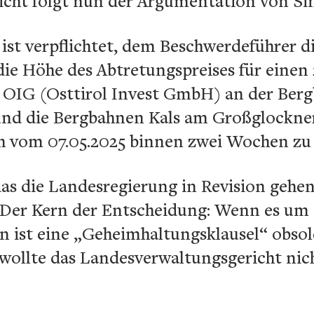
cht folgt nun der Argumentation von Si
ist verpflichtet, dem Beschwerdeführer d
ie Höhe des Abtretungspreises für einen 
er OIG (Osttirol Invest GmbH) an der Ber
nd die Bergbahnen Kals am Großglockne
ch vom 07.05.2025 binnen zwei Wochen zu
das die Landesregierung in Revision gehe
Der Kern der Entscheidung: Wenn es um ö
nn ist eine „Geheimhaltungsklausel“ obsol
wollte das Landesverwaltungsgericht nic