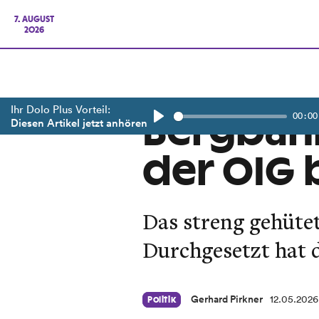
7. AUGUST
2026
Ihr Dolo Plus Vorteil:
00:00
Bergbahn 
Diesen Artikel jetzt anhören
Play
der OIG 
Das streng gehüte
Durchgesetzt hat 
Gerhard Pirkner
12.05.2026
Politik