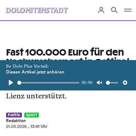
Fast 100.000 Euro für den
Nachwuchssport in Osttirol
Ihr Dolo Plus Vorteil:
Diesen Artikel jetzt anhören
Mit der Jugendsportförderung des
00:00
Landes werden 66 Vereine im Bezirk
Play
Unmute
Setti
Lienz unterstützt.
Politik
Sport
Redaktion
21.05.2026
, 13:41 Uhr