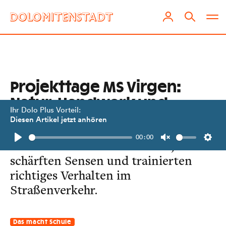
Projekttage MS Virgen:
Natur, Handwerk und
Ihr Dolo Plus Vorteil:
Nachhaltigkeit
Diesen Artikel jetzt anhören
00:00
Schüler:innen setzten Bäume,
Play
Unmute
Setti
schärften Sensen und trainierten
richtiges Verhalten im
Straßenverkehr.
Das macht Schule