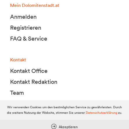
Mein Dolomitenstadt.at
Anmelden
Registrieren
FAQ & Service
Kontakt
Kontakt Office
Kontakt Redaktion
Team
Wir verwenden Cookies um den bestmöglichen Service zu gewährleisten. Durch
die weitere Nutzung der Website, stimmen Sie unserer
Datenschutzerklärung
zu.
© 2010-2026 Dolomitenstadt.at
Dolomitenstadt Media KG, Dolomitenstraße 1 / 7. Stock, 9900 Lienz,
Tel.:
04852 700500
Akzeptieren