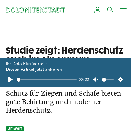
Studie zeigt: Herdenschutz
auch im Alpenraum
Ihr Dolo Plus Vorteil:
machbar
Diesen Artikel jetzt anhören
00:00
Naturschutzbund: Den wirksamsten
Play
Unmute
Setti
Schutz für Ziegen und Schafe bieten
gute Behirtung und moderner
Herdenschutz.
Umwelt