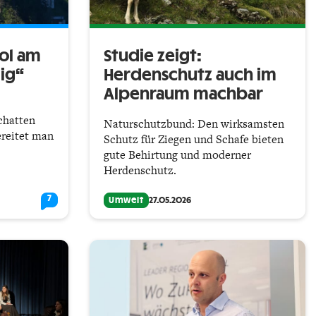
rol am
Studie zeigt:
ig“
Herdenschutz auch im
Alpenraum machbar
chatten
Naturschutzbund: Den wirksamsten
ereitet man
Schutz für Ziegen und Schafe bieten
gute Behirtung und moderner
Herdenschutz.
7
Umwelt
27.05.2026