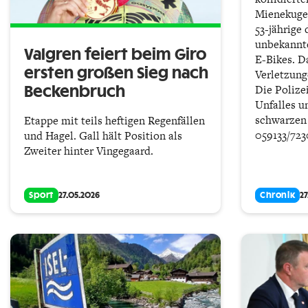
Mienekugel
53-jährige
unbekannt
Valgren feiert beim Giro
E-Bikes. Da
ersten großen Sieg nach
Verletzun
Die Polize
Beckenbruch
Unfalles u
schwarzen 
Etappe mit teils heftigen Regenfällen
059133/723
und Hagel. Gall hält Position als
Zweiter hinter Vingegaard.
Sport
27.05.2026
Chronik
2