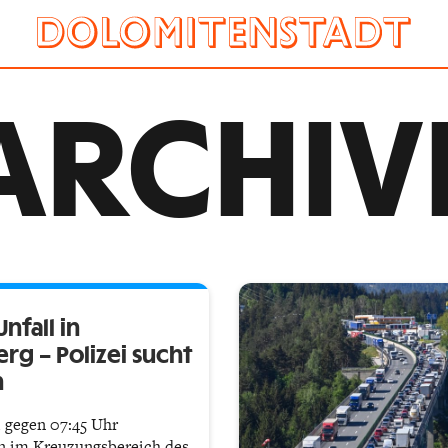
ARCHIV
Unfall in
rg – Polizei sucht
n
 gegen 07:45 Uhr
en im Kreuzungsbereich des