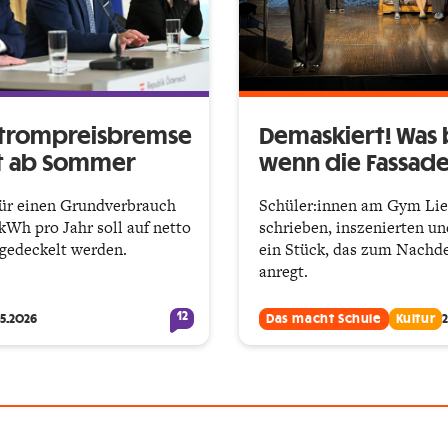
trompreisbremse
Demaskiert! Was b
 ab Sommer
wenn die Fassade 
für einen Grundverbrauch
Schüler:innen am Gym Li
kWh pro Jahr soll auf netto
schrieben, inszenierten un
gedeckelt werden.
ein Stück, das zum Nachd
anregt.
12
05.2026
Das macht Schule
Kultur