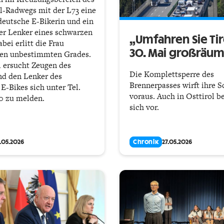
-Radwegs mit der L73 eine
 deutsche E-Bikerin und ein
er Lenker eines schwarzen
„Umfahren Sie Ti
bei erlitt die Frau
30. Mai großräum
gen unbestimmten Grades.
i ersucht Zeugen des
Die Komplettsperre des
nd den Lenker des
Brennerpasses wirft ihre S
E-Bikes sich unter Tel.
voraus. Auch in Osttirol b
0 zu melden.
sich vor.
7.05.2026
Chronik
27.05.2026