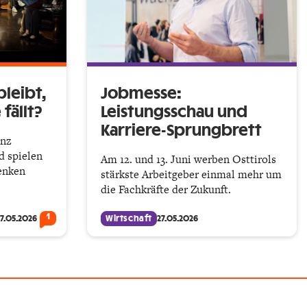
leibt,
Jobmesse:
fällt?
Leistungsschau und
Karriere-Sprungbrett
enz
d spielen
Am 12. und 13. Juni werben Osttirols
enken
stärkste Arbeitgeber einmal mehr um
die Fachkräfte der Zukunft.
1
27.05.2026
Wirtschaft
27.05.2026