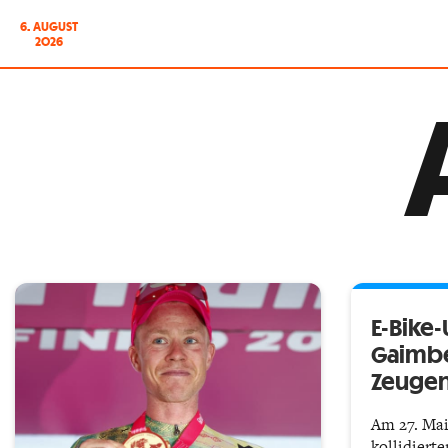
6. AUGUST
2026
E-Bike-
Gaimbe
Zeuge
Am 27. Mai
kollidiert