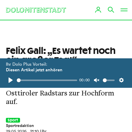
Felix Gall: „Es wartet noch
ein großer Tag!“
Ihr Dolo Plus Vorteil:
Diesen Artikel jetzt anhören
Auf der Königsetappe des Giro
00:00
d’Italia liefen auch die Fans des
Play
Unmute
Setti
Osttiroler Radstars zur Hochform
auf.
Sport
Sportredaktion
29.05.2026
, 21:10 Uhr