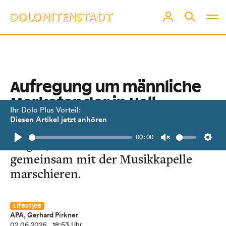
Aufregung um männliche
Marketender in Hall
Ihr Dolo Plus Vorteil:
Diesen Artikel jetzt anhören
Wenn Männer das Schnapsfass
00:00
tragen, wollen die Schützen nicht
Play
Unmute
Setti
gemeinsam mit der Musikkapelle
marschieren.
Lifestyle
APA, Gerhard Pirkner
02.06.2026
, 18:53 Uhr