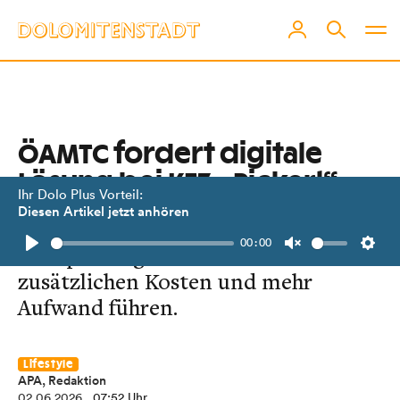
ÖAMTC fordert digitale
Lösung bei KFZ-„Pickerl“
Ihr Dolo Plus Vorteil:
Diesen Artikel jetzt anhören
Andernfalls würden die neuen §57a-
00:00
Überprüfungsabstände zu
Play
Unmute
Setti
zusätzlichen Kosten und mehr
Aufwand führen.
Lifestyle
APA, Redaktion
02.06.2026
, 07:52 Uhr