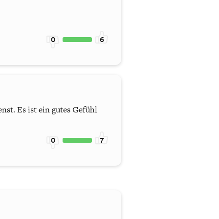
0
6
st. Es ist ein gutes Gefühl
0
7