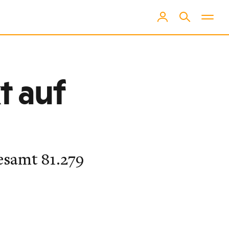
t auf
gesamt 81.279