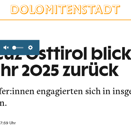
uz Osttirol blick
Unmute
Settings
ahr 2025 zurück
lfer:innen engagierten sich in ins
n.
 17:59 Uhr