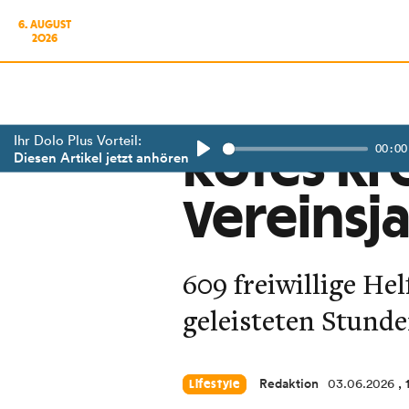
6. AUGUST
2026
Ihr Dolo Plus Vorteil:
00:00
Rotes Kre
Diesen Artikel jetzt anhören
Play
Vereinsj
609 freiwillige He
geleisteten Stunde
Redaktion
03.06.2026
,
Lifestyle