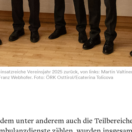
nsatzreiche Vereinsjahr 2025 zurück, von links: Martin Valtin
ranz Webhofer. Foto: ÖRK Osttirol/Ecaterina Tolicova
 dem unter anderem auch die Teilbereiche
mbulanzdienste zählen, wurden insgesam