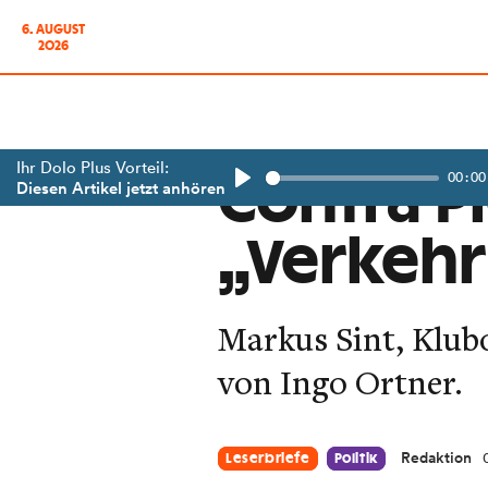
6. AUGUST
2026
Ihr Dolo Plus Vorteil:
00:00
Contra P
Diesen Artikel jetzt anhören
Play
„Verkehr
Markus Sint, Klub
von Ingo Ortner.
Redaktion
Leserbriefe
Politik