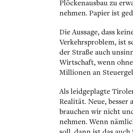
Plöckenausbau zu erwa
nehmen. Papier ist ged
Die Aussage, dass kein
Verkehrsproblem, ist 
der Straße auch unsinn
Wirtschaft, wenn ohn
Millionen an Steuergel
Als leidgeplagte Tirol
Realität. Neue, besse
brauchen wir nicht und
nehmen. Wenn nämlich 
soll, dann ist das auch