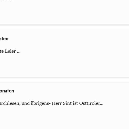
aten
e Leier ...
Monaten
rchlesen, und übrigens- Herr Sint ist Osttiroler...