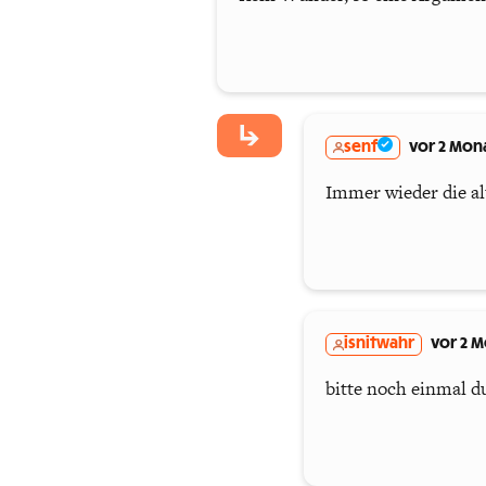
senf
vor 2 Mon
Immer wieder die alt
isnitwahr
vor 2 
bitte noch einmal du