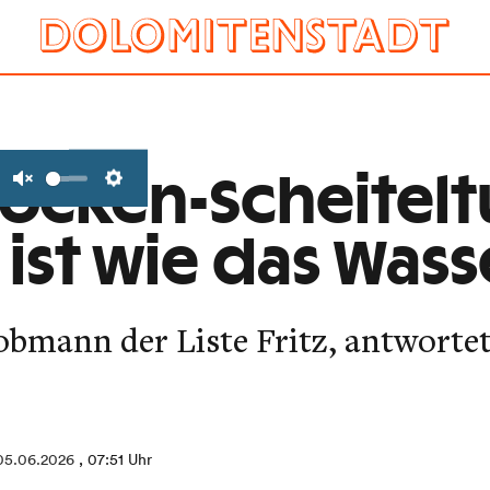
löcken-Scheitelt
Unmute
Settings
 ist wie das Wass
obmann der Liste Fritz, antwortet
05.06.2026
, 07:51 Uhr