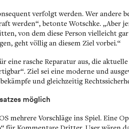
nsequent verfolgt werden. Wer andere be
raft werden“, betonte Wotschke. „Aber j
itten, von dem diese Person vielleicht gar
en, geht völlig an diesem Ziel vorbei.“
r eine rasche Reparatur aus, die aktuelle
ertigbar“. Ziel sei eine moderne und ausg
ekämpfe und gleichzeitig Rechtssicherhei
satzes möglich
S mehrere Vorschläge ins Spiel. Eine Opt
 für Kommentare Dritter. User wären d