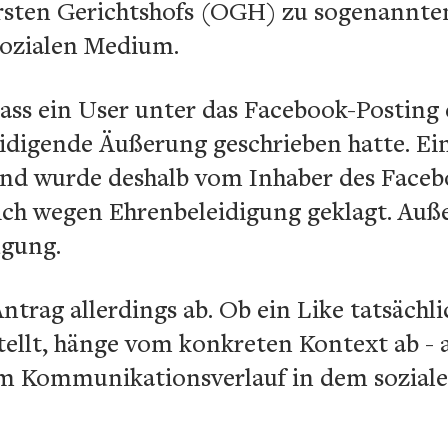
sten Gerichtshofs (OGH) zu sogenannten
sozialen Medium.
ass ein User unter das Facebook-Posting 
eidigende Äußerung geschrieben hatte. Ei
und wurde deshalb vom Inhaber des Face
tlich wegen Ehrenbeleidigung geklagt. Au
ügung.
trag allerdings ab. Ob ein Like tatsächli
ellt, hänge vom konkreten Kontext ab - 
em Kommunikationsverlauf in dem sozia