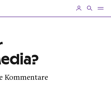
r
Media?
nde Kommentare