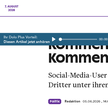
7. AUGUST
2026
Ihr Dolo Plus Vorteil:
00:00
Kommen 
Diesen Artikel jetzt anhören
Play
Kommenta
Social-Media-User
Dritter unter ihre
Redaktion
05.06.2026
, 14
Politik