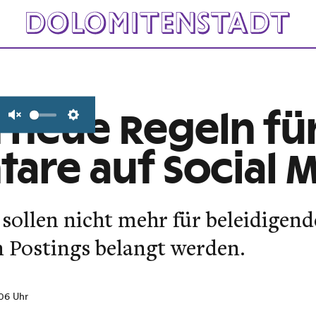
neue Regeln fü
Unmute
Settings
re auf Social 
 sollen nicht mehr für beleidige
n Postings belangt werden.
:06 Uhr