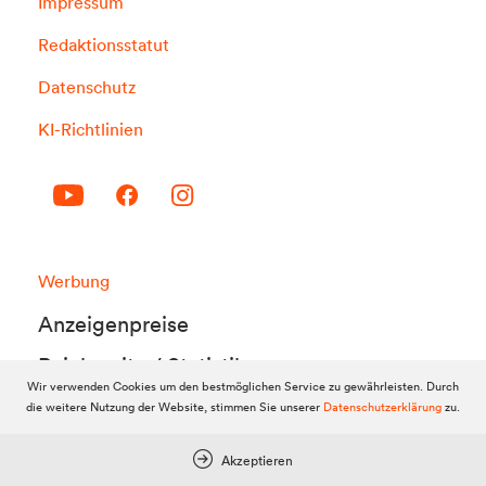
Impressum
Redaktionsstatut
Datenschutz
KI-Richtlinien
Werbung
Anzeigenpreise
Reichweite / Statistik
Wir verwenden Cookies um den bestmöglichen Service zu gewährleisten. Durch
Anfragen / Kontakt
die weitere Nutzung der Website, stimmen Sie unserer
Datenschutzerklärung
zu.
Akzeptieren
Mein Dolomitenstadt.at