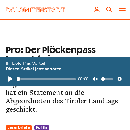
Pro: Der Plöckenpass
braucht einen
Ihr Dolo Plus Vorteil:
Scheiteltunnel
Diesen Artikel jetzt anhören
00:00
Ingo Ortner aus Kötschach-Mauthen
Play
Unmute
Setti
hat ein Statement an die
Abgeordneten des Tiroler Landtags
geschickt.
Leserbriefe
Politik