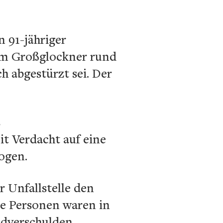
n 91-jähriger
 am Großglockner rund
h abgestürzt sei. Der
s
t Verdacht auf eine
ogen.
r Unfallstelle den
re Personen waren in
mdverschulden.