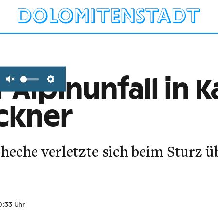
Alpinunfall in K
Unmute
Settings
ckner
cheche verletzte sich beim Sturz 
10:33 Uhr