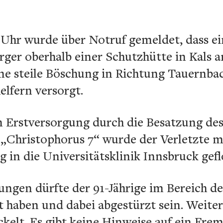
 Uhr wurde über Notruf gemeldet, dass ei
ürger oberhalb einer Schutzhütte in Kals
ine steile Böschung in Richtung Tauernbac
lfern versorgt.
n Erstversorgung durch die Besatzung de
„Christophorus 7“ wurde der Verletzte mi
 in die Universitätsklinik Innsbruck gefl
ngen dürfte der 91-Jährige im Bereich de
 haben und dabei abgestürzt sein. Weite
ckelt. Es gibt keine Hinweise auf ein Fre