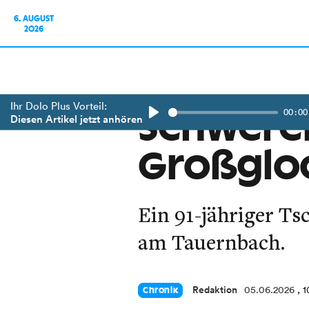
6. AUGUST
2026
Ihr Dolo Plus Vorteil:
00:00
Schwerer 
Diesen Artikel jetzt anhören
Play
Großglo
Ein 91-jähriger Ts
am Tauernbach.
Redaktion
05.06.2026
, 
Chronik