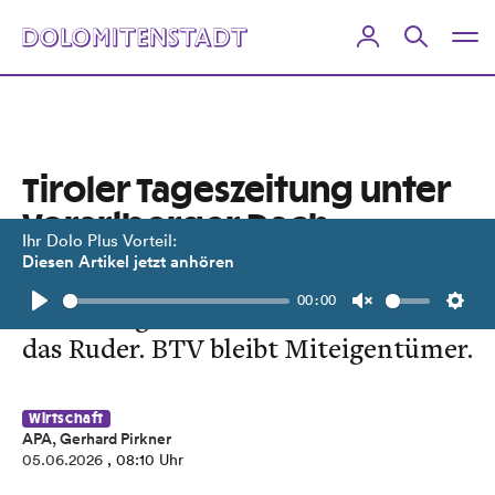
Tiroler Tageszeitung unter
Vorarlberger Dach
Ihr Dolo Plus Vorteil:
Diesen Artikel jetzt anhören
Eigentümerfamilie Moser steigt aus.
00:00
Vorarlberger Russmedia übernimmt
Play
Unmute
Setti
das Ruder. BTV bleibt Miteigentümer.
Wirtschaft
APA, Gerhard Pirkner
05.06.2026
, 08:10 Uhr