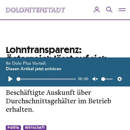
Lohntransparenz:
Österreich lässt auf sich
Ihr Dolo Plus Vorteil:
warten
Diesen Artikel jetzt anhören
00:00
Laut EU-Richtlinie müssten
Play
Unmute
Setti
Beschäftigte Auskunft über
Durchschnittsgehälter im Betrieb
erhalten.
Politik
Wirtschaft