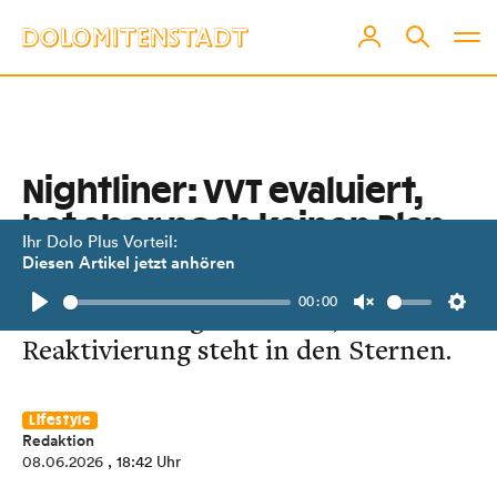
Nightliner: VVT evaluiert,
hat aber noch keinen Plan
Ihr Dolo Plus Vorteil:
Diesen Artikel jetzt anhören
Die Streichung der Nachtfahrten
00:00
sollte vorübergehend sein, doch die
Play
Unmute
Setti
Reaktivierung steht in den Sternen.
Lifestyle
Redaktion
08.06.2026
, 18:42 Uhr