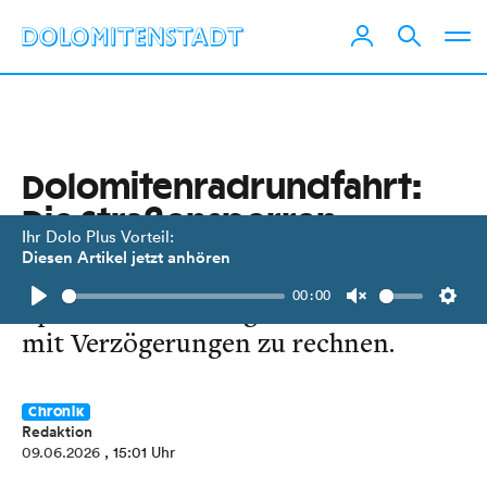
Dolomitenradrundfahrt:
Die Straßensperren
Ihr Dolo Plus Vorteil:
Diesen Artikel jetzt anhören
Am 14. Juni ist in den Bezirken Lienz,
00:00
Spittal und Hermagor stellenweise
Play
Unmute
Setti
mit Verzögerungen zu rechnen.
Chronik
Redaktion
09.06.2026
, 15:01 Uhr