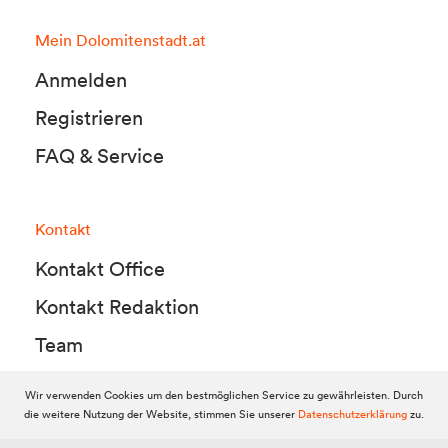
Mein Dolomitenstadt.at
Anmelden
Registrieren
FAQ & Service
Kontakt
Kontakt Office
Kontakt Redaktion
Team
Wir verwenden Cookies um den bestmöglichen Service zu gewährleisten. Durch
die weitere Nutzung der Website, stimmen Sie unserer
Datenschutzerklärung
zu.
© 2010-2026 Dolomitenstadt.at
Dolomitenstadt Media KG, Dolomitenstraße 1 / 7. Stock, 9900 Lienz,