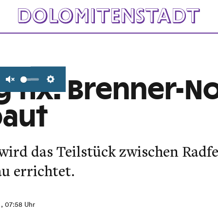
g fix: Brenner-N
Unmute
Settings
baut
wird das Teilstück zwischen Radf
u errichtet.
, 07:58 Uhr