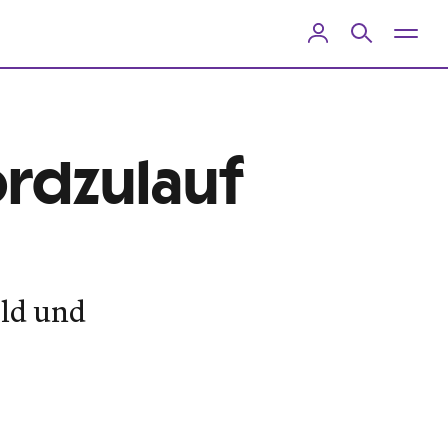
ordzulauf
eld und