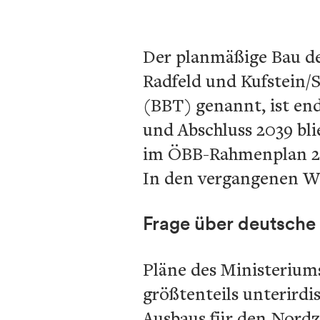
Der planmäßige Bau de
Radfeld und Kufstein/
(BBT) genannt, ist en
und Abschluss 2039 bl
im ÖBB-Rahmenplan 20
In den vergangenen Wo
Frage über deutsche 
Pläne des Ministeriums
größtenteils unterirdi
Ausbaus für den Nordz