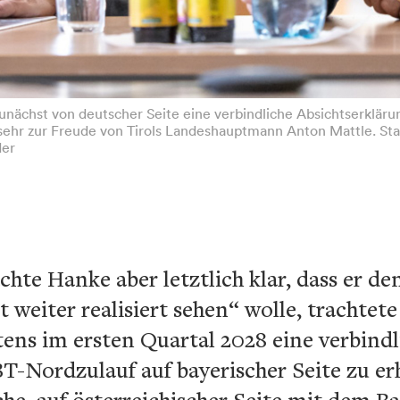
unächst von deutscher Seite eine verbindliche Absichtserkläru
 sehr zur Freude von Tirols Landeshauptmann Anton Mattle. St
der
te Hanke aber letztlich klar, dass er d
 weiter realisiert sehen“ wolle, trachtet
tens im ersten Quartal 2028 eine verbind
T-Nordzulauf auf bayerischer Seite zu erha
he, auf österreichischer Seite mit dem Bau