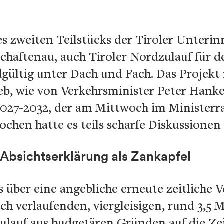
s zweiten Teilstücks der Tiroler Unteri
Schaftenau, auch Tiroler Nordzulauf für 
dgültig unter Dach und Fach. Das Projek
ieb, wie von Verkehrsminister Peter Hank
27-2032, der am Mittwoch im Ministerra
chen hatte es teils scharfe Diskussionen
Absichtserklärung als Zankapfel
 über eine angebliche erneute zeitliche 
sch verlaufenden, viergleisigen, rund 3,5 
ulauf aus budgetären Gründen auf die Ze