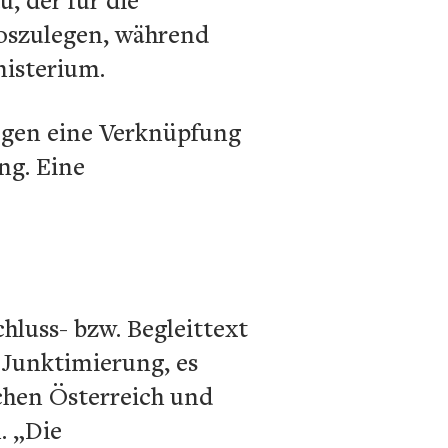
loszulegen, während
nisterium.
egen eine Verknüpfung
ng. Eine
hluss- bzw. Begleittext
 Junktimierung, es
chen Österreich und
. „Die