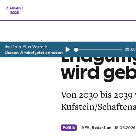
7. AUGUST
2026
Ihr Dolo Plus Vorteil:
00:00
Endgülti
Diesen Artikel jetzt anhören
Play
wird ge
Von 2030 bis 2039 
Kufstein/Schaftena
APA, Redaktion
18.06.2026
Politik