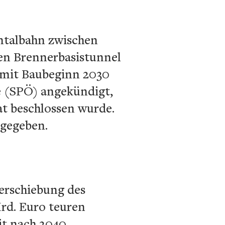
nntalbahn zwischen
den Brennerbasistunnel
t mit Baubeginn 2030
e (SPÖ) angekündigt,
t beschlossen wurde.
 gegeben.
Verschiebung des
Mrd. Euro teuren
it nach 2040